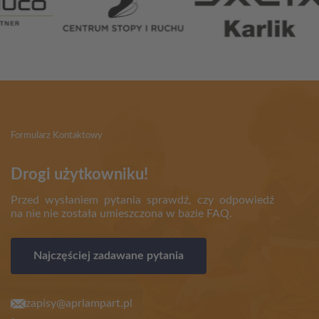
Formularz Kontaktowy
Drogi użytkowniku!
Przed wysłaniem pytania sprawdź, czy odpowiedź
na nie nie została umieszczona w bazie FAQ.
Najczęściej zadawane pytania
zapisy@aprlampart.pl