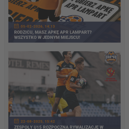
05-02-2026, 14:13
RODZICU, MASZ APKĘ APR LAMPART?
WSZYSTKO W JEDNYM MIEJSCU!
22-08-2025, 15:42
ZESPOŁY U15 ROZPOCZNĄ RYWALIZACJĘ W