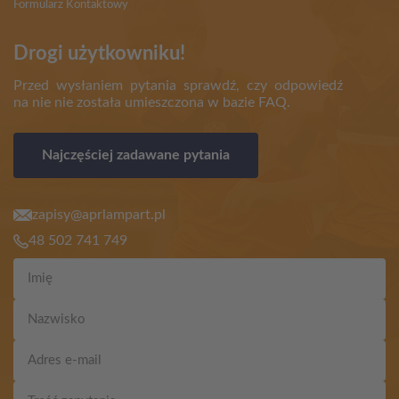
Formularz Kontaktowy
Drogi użytkowniku!
Przed wysłaniem pytania sprawdź, czy odpowiedź
na nie nie została umieszczona w bazie FAQ.
Najczęściej zadawane pytania
zapisy@aprlampart.pl
48 502 741 749