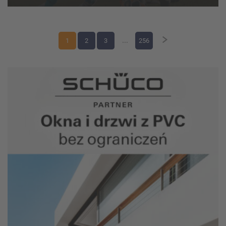
weekend zmagań w kate...
1
2
3
...
256