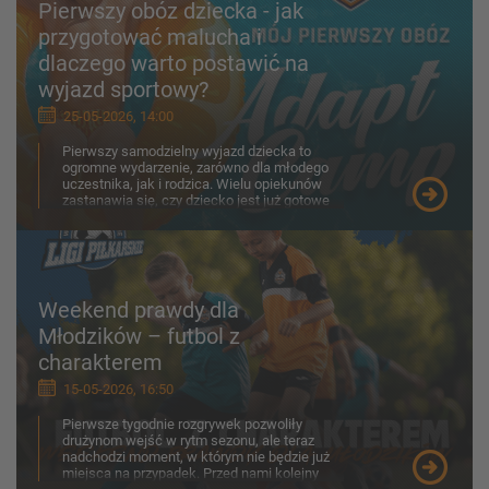
Pierwszy obóz dziecka - jak
przygotować malucha i
dlaczego warto postawić na
wyjazd sportowy?
25-05-2026, 14:00
Pierwszy samodzielny wyjazd dziecka to
ogromne wydarzenie, zarówno dla młodego
uczestnika, jak i rodzica. Wielu opiekunów
zastanawia się, czy dziecko jest już gotowe
na obóz, jak porad...
Weekend prawdy dla
Młodzików – futbol z
charakterem
15-05-2026, 16:50
Pierwsze tygodnie rozgrywek pozwoliły
drużynom wejść w rytm sezonu, ale teraz
nadchodzi moment, w którym nie będzie już
miejsca na przypadek. Przed nami kolejny