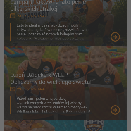
Lampart - aktywne lato pełne
piłkarskich atrakcji
23-06-2026, 15:42
Lato to idealny czas, aby dzieci mogły
aktywnie spędzać wolne dni, rozwijać swoje
pasje i poznawać nowych kolegów oraz
koleżanki. Wakacyjne miesiące sprzyjają
ruchowi na świeżym p...
Dzień Dziecka x WLLP.
Odliczamy do wielkiego święta!
29-05-2026, 14:48
Przed nami jeden z najbardziej
wyczekiwanych weekendów tej wiosny
wśród najmłodszych! W ramach rozgrywek
Wielkopolsko - Lubuskich Lig Piłkarskich już
30-31 maja na boiskach zobaczymy z...