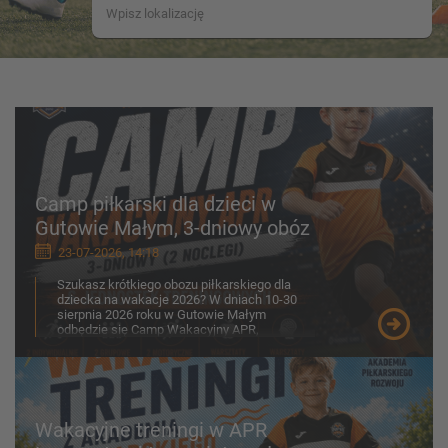
Camp piłkarski dla dzieci w
Gutowie Małym, 3-dniowy obóz
23-07-2026, 14:18
Szukasz krótkiego obozu piłkarskiego dla
dziecka na wakacje 2026? W dniach 10-30
sierpnia 2026 roku w Gutowie Małym
odbędzie się Camp Wakacyjny APR,
przygotowany z myślą o chłopcach ...
Wakacyjne treningi w APR