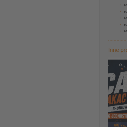
r
r
re
r
r
Inne p
23-