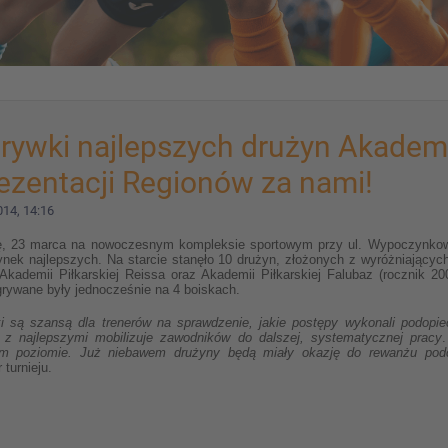
rywki najlepszych drużyn Akademi
ezentacji Regionów za nami!
14, 14:16
ę, 23 marca na nowoczesnym kompleksie sportowym przy ul. Wypoczynkowej
dynek najlepszych. Na starcie stanęło 10 drużyn, złożonych z wyróżniających
e Akademii Piłkarskiej Reissa oraz Akademii Piłkarskiej Falubaz (rocznik 
rywane były jednocześnie na 4 boiskach.
i są szansą dla trenerów na sprawdzenie, jakie postępy wykonali podopi
a z najlepszymi mobilizuje zawodników do dalszej, systematycznej pracy
m poziomie. Już niebawem drużyny będą miały okazję do rewanżu podc
 turnieju.