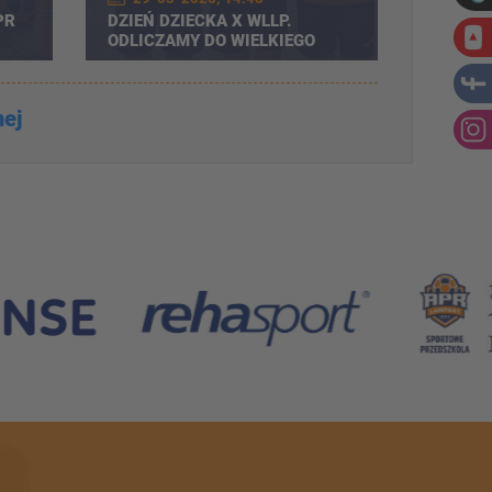
PR
DZIEŃ DZIECKA X WLLP.
ODLICZAMY DO WIELKIEGO
CJI
ŚWIĘTA!
nej