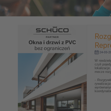
Rozg
Repr
24-03-20
W niedziel
czyli poje
lokalizacj
mecze rozg
- Rozgrywk
rywalizacj
wyrównany
koordynator