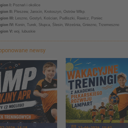
egion I:
Poznań i okolice
egion II:
Pleszew, Jarocin, Krotoszyn, Ostrów Wlkp.
gion III:
Leszno, Gostyń, Kościan, Pudliszki, Rawicz, Poniec
egion IV:
Konin, Turek, Słupca, Ślesin, Września, Gniezno, Trzemeszno
egion V:
woj. lubuskie
roponowane newsy
07-2026, 14:18
23-06-2026, 15:42