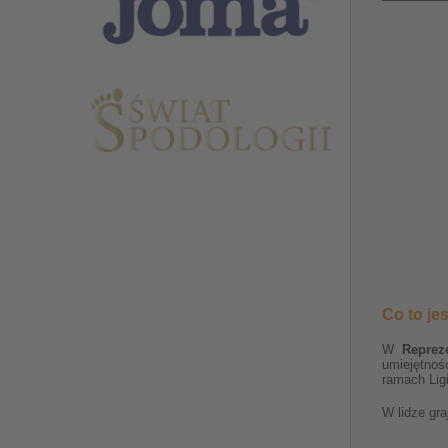
Co to je
W
Reprez
umiejętnoś
ramach Lig
W lidze gra