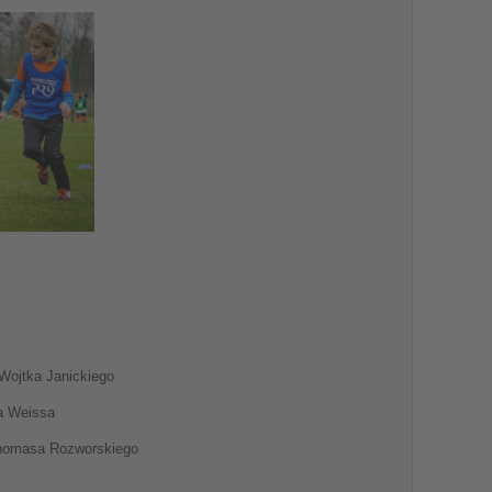
 Wojtka Janickiego
ka Weissa
 Thomasa Rozworskiego
_____