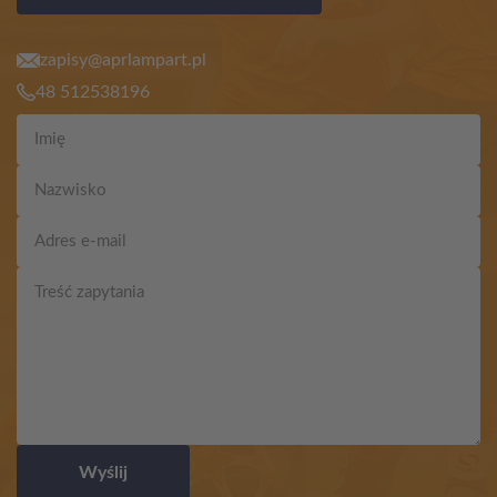
zapisy@aprlampart.pl
48 512538196
Wyślij