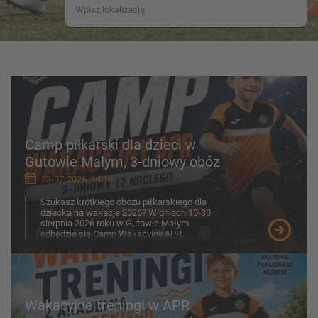
Camp piłkarski dla dzieci w
Gutowie Małym, 3-dniowy obóz
23-07-2026, 14:18
Szukasz krótkiego obozu piłkarskiego dla
dziecka na wakacje 2026? W dniach 10-30
sierpnia 2026 roku w Gutowie Małym
odbędzie się Camp Wakacyjny APR,
przygotowany z myślą o chłopcach ...
Wakacyjne treningi w APR