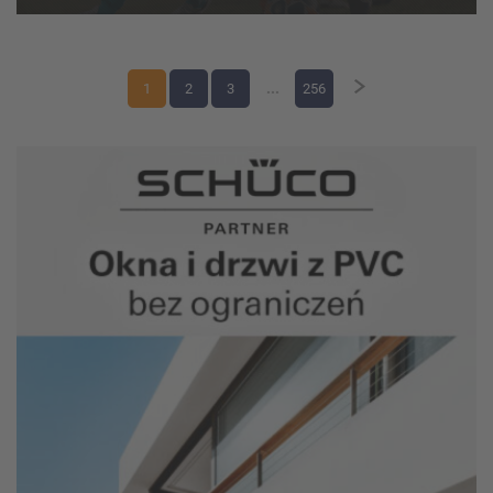
weekend zmagań w kate...
1
2
3
...
256