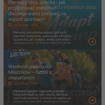
Pierwszy obóz dziecka - jak
przygotować malucha i
dlaczego warto postawić na
wyjazd sportowy?
25-05-2026, 14:00
Pierwszy samodzielny wyjazd dziecka to
ogromne wydarzenie, zarówno dla młodego
uczestnika, jak i rodzica. Wielu opiekunów
zastanawia się, czy dziecko jest już gotowe
na obóz, jak porad...
Weekend prawdy dla
Młodzików – futbol z
charakterem
15-05-2026, 16:50
Pierwsze tygodnie rozgrywek pozwoliły
drużynom wejść w rytm sezonu, ale teraz
nadchodzi moment, w którym nie będzie już
miejsca na przypadek. Przed nami kolejny