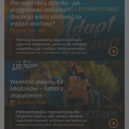
Pierwszy obóz dziecka - jak
przygotować malucha i
dlaczego warto postawić na
wyjazd sportowy?
25-05-2026, 14:00
Pierwszy samodzielny wyjazd dziecka to
ogromne wydarzenie, zarówno dla młodego
uczestnika, jak i rodzica. Wielu opiekunów
zastanawia się, czy dziecko jest już gotowe
na obóz, jak porad...
Weekend prawdy dla
Młodzików – futbol z
charakterem
15-05-2026, 16:50
Pierwsze tygodnie rozgrywek pozwoliły
drużynom wejść w rytm sezonu, ale teraz
nadchodzi moment, w którym nie będzie już
miejsca na przypadek. Przed nami kolejny