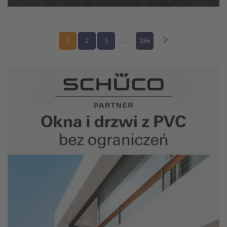
weekend zmagań w kate...
1
2
3
...
256