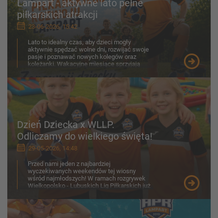
Lampart - aktywne lato pełne
piłkarskich atrakcji
23-06-2026, 15:42
Lato to idealny czas, aby dzieci mogły
aktywnie spędzać wolne dni, rozwijać swoje
pasje i poznawać nowych kolegów oraz
koleżanki. Wakacyjne miesiące sprzyjają
ruchowi na świeżym p...
Dzień Dziecka x WLLP.
Odliczamy do wielkiego święta!
29-05-2026, 14:48
Przed nami jeden z najbardziej
wyczekiwanych weekendów tej wiosny
wśród najmłodszych! W ramach rozgrywek
Wielkopolsko - Lubuskich Lig Piłkarskich już
30-31 maja na boiskach zobaczymy z...