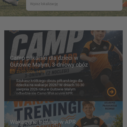
Camp piłkarski dla dzieci w
Gutowie Małym, 3-dniowy obóz
23-07-2026, 14:18
Szukasz krótkiego obozu piłkarskiego dla
dziecka na wakacje 2026? W dniach 10-30
sierpnia 2026 roku w Gutowie Małym
odbędzie się Camp Wakacyjny APR,
przygotowany z myślą o chłopcach ...
Wakacyjne treningi w APR