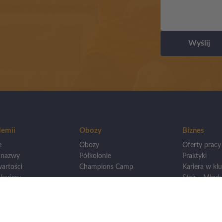
Wyślij
emii
Obozy
Biznes
e
Obozy
Oferty pracy
 nazwy
Półkolonie
Praktyki
artości
Champions Camp
Kariera w klu
kariery
Staż – Młody
wankowie
Otwarcie loka
Mistrzostwa
Dla innych A
wego
renerska