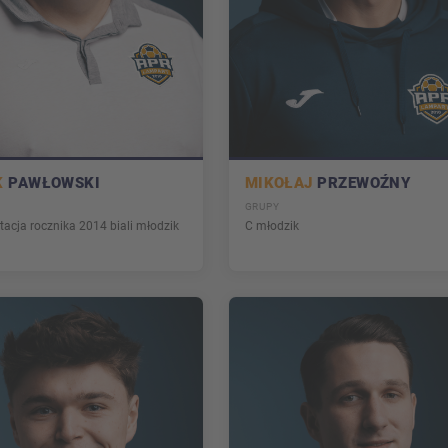
K
PAWŁOWSKI
MIKOŁAJ
PRZEWOŹNY
GRUPY
tacja rocznika 2014 biali młodzik
C młodzik