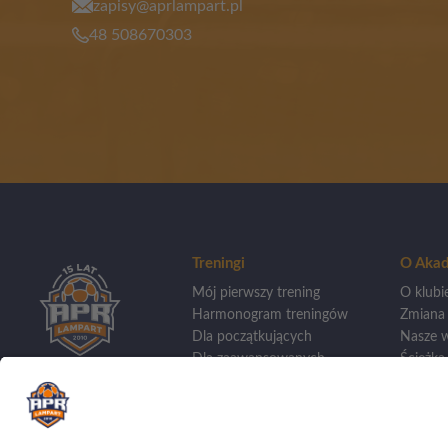
zapisy@aprlampart.pl
48 508670303
Treningi
O Akad
Mój pierwszy trening
O klubi
Harmonogram treningów
Zmiana
Dla początkujących
Nasze w
Dla zaawansowanych
Ścieżka 
Treningi indywidualne
Wycho
Dla bramkarzy
Szkoły 
Sporto
Dla dziewczynek
Aplikacja APR
Kadra t