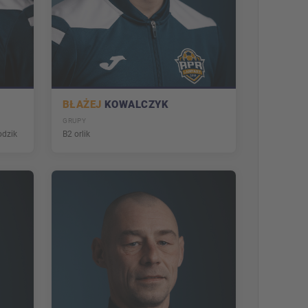
BŁAŻEJ
KOWALCZYK
GRUPY
odzik
B2 orlik