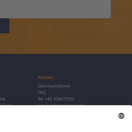
Kontakt
Dane kontaktowe
FAQ
bie
Tel: +48 508670303
 Trener
e-mail: info@aprlampart.pl
lizacji
Akademia Piłkarska APR
Lampart
kademii
ul. Źródlana 19/1, 60-642
Poznań
woj. Wielkopolska