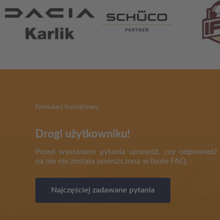
Formularz Kontaktowy
Drogi użytkowniku!
Przed wysłaniem pytania sprawdź, czy odpowiedź
na nie nie została umieszczona w bazie FAQ.
Najczęściej zadawane pytania