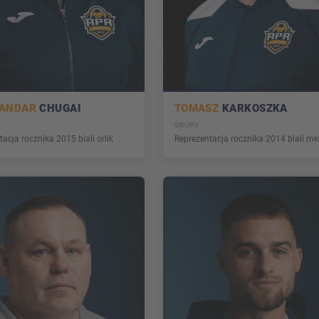
SANDAR
CHUGAI
TOMASZ
KARKOSZKA
GRUPY
acja rocznika 2015 biali orlik
Reprezentacja rocznika 2014 biali mł