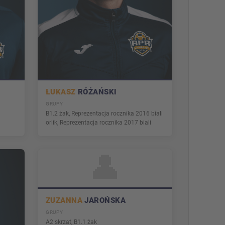
ŁUKASZ
RÓŻAŃSKI
GRUPY
B1.2 żak, Reprezentacja rocznika 2016 biali
orlik, Reprezentacja rocznika 2017 biali
👤
ZUZANNA
JAROŃSKA
GRUPY
A2 skrzat, B1.1 żak