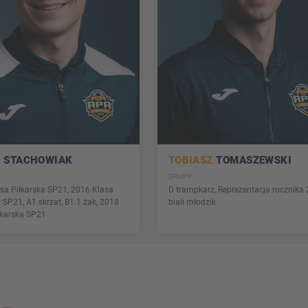
D
STACHOWIAK
TOBIASZ
TOMASZEWSKI
GRUPY
sa Piłkarska SP21, 2016 Klasa
D trampkarz, Reprezentacja rocznika
 SP21, A1 skrzat, B1.1 żak, 2018
biali młodzik
łkarska SP21