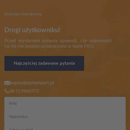
Formularz Kontaktowy
Drogi użytkowniku!
Przed wysłaniem pytania sprawdź, czy odpowiedź
na nie nie została umieszczona w bazie FAQ.
Najczęściej zadawane pytania
zapisy@aprlampart.pl
48 519840775