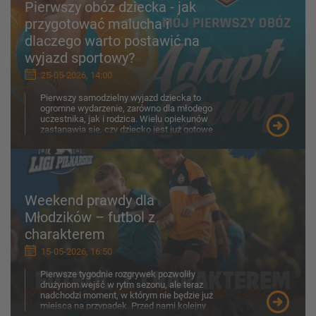
Pierwszy obóz dziecka - jak
przygotować malucha i
dlaczego warto postawić na
wyjazd sportowy?
25-05-2026, 14:00
Pierwszy samodzielny wyjazd dziecka to
ogromne wydarzenie, zarówno dla młodego
uczestnika, jak i rodzica. Wielu opiekunów
zastanawia się, czy dziecko jest już gotowe
na obóz, jak porad...
Weekend prawdy dla
Młodzików – futbol z
charakterem
15-05-2026, 16:50
Pierwsze tygodnie rozgrywek pozwoliły
drużynom wejść w rytm sezonu, ale teraz
nadchodzi moment, w którym nie będzie już
miejsca na przypadek. Przed nami kolejny