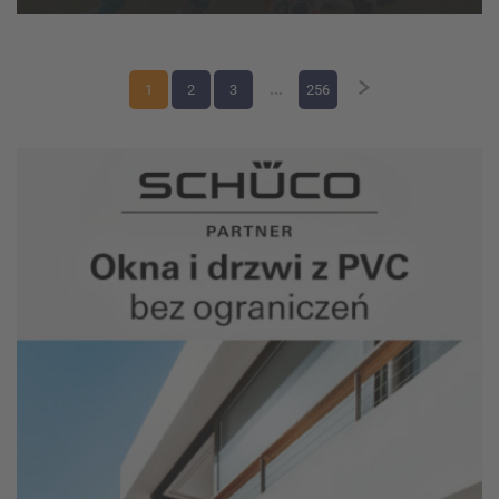
weekend zmagań w kate...
1
2
3
...
256