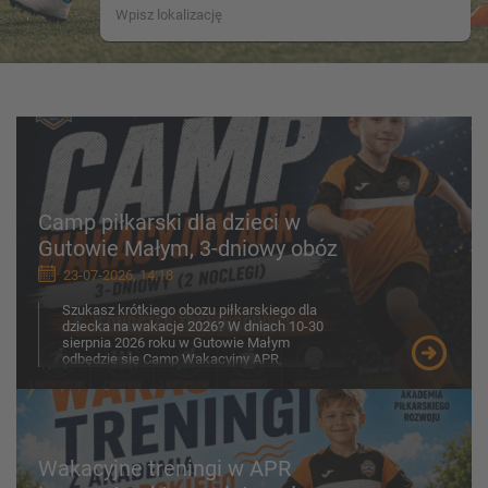
Camp piłkarski dla dzieci w
Gutowie Małym, 3-dniowy obóz
23-07-2026, 14:18
Szukasz krótkiego obozu piłkarskiego dla
dziecka na wakacje 2026? W dniach 10-30
sierpnia 2026 roku w Gutowie Małym
odbędzie się Camp Wakacyjny APR,
przygotowany z myślą o chłopcach ...
Wakacyjne treningi w APR