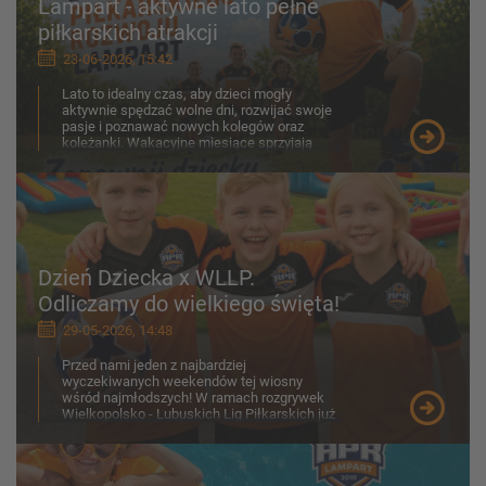
Lampart - aktywne lato pełne
piłkarskich atrakcji
23-06-2026, 15:42
Lato to idealny czas, aby dzieci mogły
aktywnie spędzać wolne dni, rozwijać swoje
pasje i poznawać nowych kolegów oraz
koleżanki. Wakacyjne miesiące sprzyjają
ruchowi na świeżym p...
Dzień Dziecka x WLLP.
Odliczamy do wielkiego święta!
29-05-2026, 14:48
Przed nami jeden z najbardziej
wyczekiwanych weekendów tej wiosny
wśród najmłodszych! W ramach rozgrywek
Wielkopolsko - Lubuskich Lig Piłkarskich już
30-31 maja na boiskach zobaczymy z...