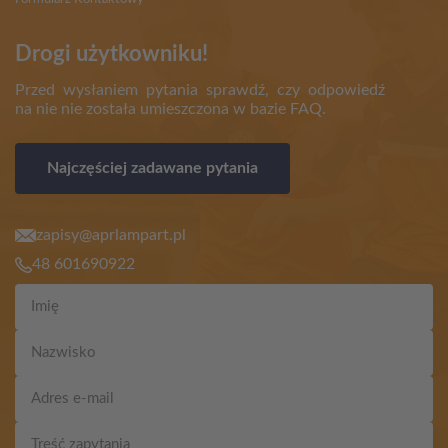
Drogi użytkowniku!
Przed wysłaniem pytania sprawdź, czy odpowiedź
na nie nie została umieszczona w bazie FAQ.
Najczęściej zadawane pytania
zapisy@aprlampart.pl
48 601690922