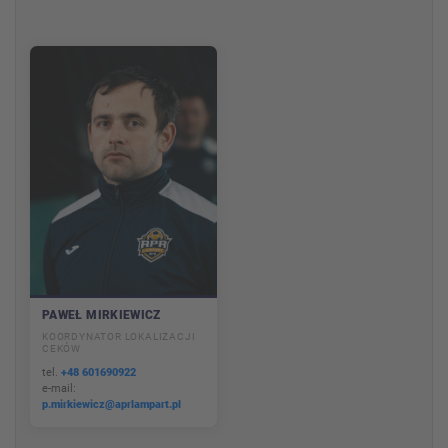
PAWEŁ MIRKIEWICZ
KOORDYNATOR LOKALIZACJI
CEKÓW
tel.
+48 601690922
e-mail:
p.mirkiewicz@aprlampart.pl