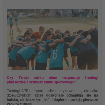
Czy Twoja córka chce rozpocząć treningi
piłki nożnej i szukasz klubu sportowego?
Treningi APR Lampart Ladies dedykowane są, nie tylko
dziewczynkom, które
doskonale odnajdują sie na
boisku,
ale także tym, które
dopiero stawiają pierwsze
kroki w futbolu.