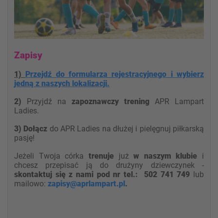
Z
apisy
1)
Przejdź do formularza rejestracyjnego i wybierz
jedną z naszych lokalizacji.
2)
Przyjdź na
zapoznawczy trening
APR Lampart
Ladies.
3) Dołącz
do APR Ladies na dłużej i pielęgnuj piłkarską
pasję!
Jeżeli Twoja córka
trenuje
już
w naszym klubie
i
chcesz przepisać ją do drużyny dziewczynek -
skontaktuj się z nami pod nr tel.: 502 741 749
lub
mailowo:
zapisy@aprlampart.pl
.