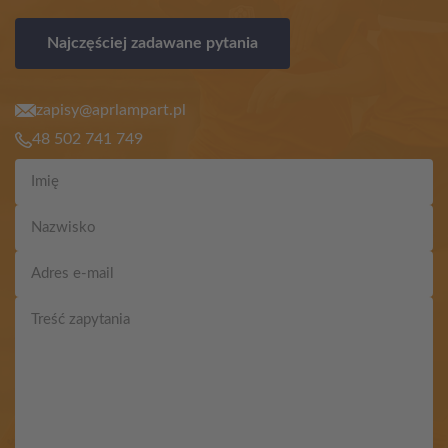
Najczęściej zadawane pytania
zapisy@aprlampart.pl
48 502 741 749