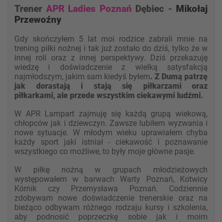
Trener
APR Ladies Poznań
Dębiec -
Mikołaj
Przewoźny
Gdy sko
ńczyłem 5 lat moi rodzice zabrali mnie na
trening piłki nożnej i tak już zostało do dziś, tylko że w
innej roli oraz z innej perspektywy. Dziś przekazuj
ę
wiedzę i doświadczenie z wielką satysfakcją
najmłodszym, jakim sam kiedyś byłem
. Z Dumą patrzę
jak dorastają i stają się piłkarzami oraz
piłkarkami, ale przede wszystkim ciekawymi ludźmi.
W APR Lampart zajmuję się każdą grupą wiekową,
chłopców jak i dziewczy
n. Zawsze lubiłem wyzwania i
nowe sytuacje. W młodym wieku uprawiałem chyba
każdy sport jaki istniał - ciekawość i poznawanie
wszystkiego co możliwe, to były moje główn
e pasje.
W piłkę nożną w grupach młodzieżowych
występowałem w barwach Warty Poznań, Kotwicy
Kórnik czy Przemysława Poznań. Codziennie
zdobywam nowe doświadczenie trenerskie oraz na
bieżąco odbywam różnego rodzaju kursy i szkolenia,
aby podnosić pop
rzeczkę sobie jak i moim